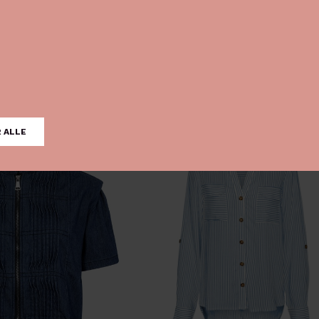
Co'Couture MileyCC Ternet Skjorte med V-hals, Lys Blå
 DKK
599,00 DKK