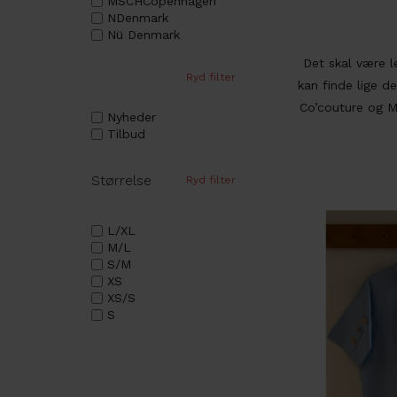
MSCHCopenhagen
NDenmark
Nü Denmark
Only
Det skal være le
Rosemunde
Ryd filter
ROSEMUNDE
kan finde lige d
ThreeM
Co’couture
og
M
Nyheder
Vis alle
Tilbud
Størrelse
Ryd filter
L/XL
M/L
S/M
XS
XS/S
S
M
L
XL
XXL