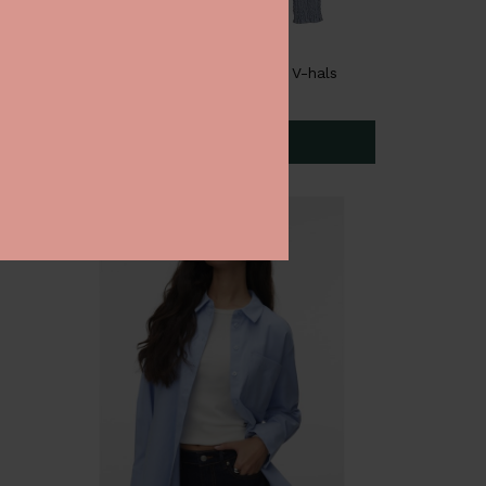
Co'Couture KesiCC Blonde Skjorte med V-hals, Gammelrosa
Co'Couture KesiCC Bluse med V-hals
349,30 DKK
499,00