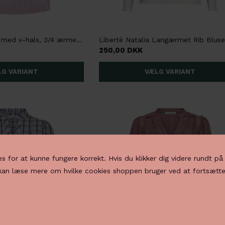
Ze-ZE Cira Bluse med v-hals, 3/4 ærmer, Stribet, Lyserød
250,00 DKK
es for at kunne fungere korrekt. Hvis du klikker dig videre rundt p
 kan læse mere om hvilke cookies shoppen bruger ved at fortsætte