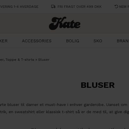
VERING 1-4 HVERDAGE
FRI FRAGT OVER 499 DKK
NEM 
KER
ACCESSORIES
BOLIG
SKO
BRAN
er, Toppe & T-shirts
»
Bluser
BLUSER
te bluser til damer et must-have i enhver garderobe. Uanset om
trik, en sweatshirt eller klassisk t-shirt så er de med til, at give 