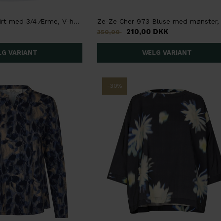
Ze-Ze Catja T-shirt med 3/4 Ærme, V-hals
210,00 DKK
350,00
-30%