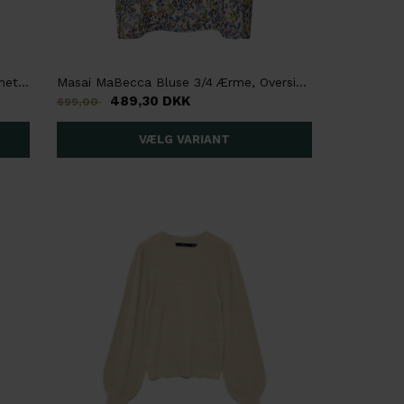
Only, New Soph Life, Stribet langærmet trøje, Brun, Lyserød
Masai MaBecca Bluse 3/4 Ærme, Oversize, Småblomstret
489,30 DKK
699,00