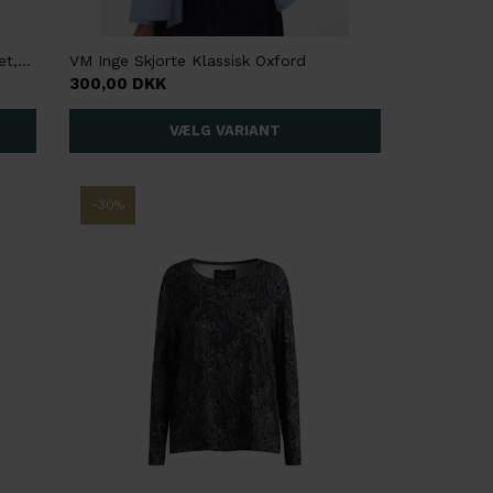
VM Bumpy Langærmet Skjorte, Stribet, Grålig
VM Inge Skjorte Klassisk Oxford
300,00 DKK
-30%