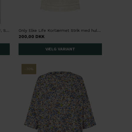
VM Silje 2/4 O-Neck Oversize Pullover, Strik, Hvid
Only Elke Life Kortærmet Strik med hulmønster, Creme
200,00 DKK
-30%