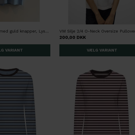
Three M Skjorte med guld knapper, Lyseblå
200,00 DKK