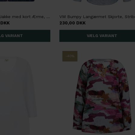
NÜ Carlene Kort Jakke med kort Ærme, Blød Denim
 DKK
230,00 DKK
-40%