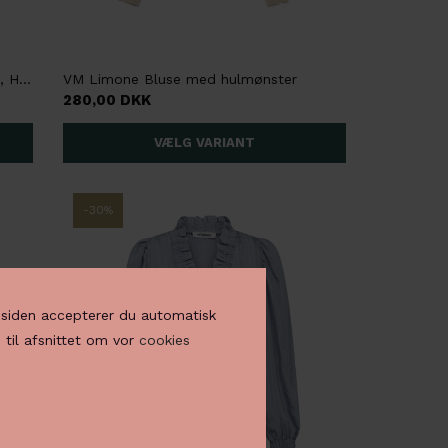
Liberté Natalia Langærmet Rib Bluse, Hvid
VM Limone Bluse med hulmønster
280,00 DKK
-30%
å siden accepterer du automatisk
 til afsnittet om vor
cookies