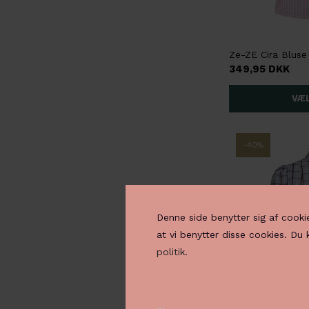
349,95 DKK
-40%
Denne side benytter sig af cooki
at vi benytter disse cookies. Du
politik.