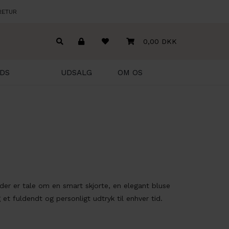
RETUR
0,00 DKK
DS
UDSALG
OM OS
 der er tale om en smart
skjorte
, en elegant bluse
dig et fuldendt og personligt udtryk til enhver tid.