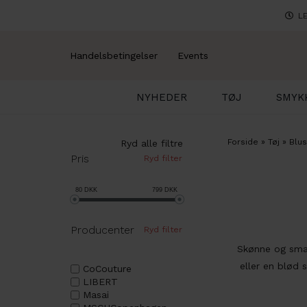
LE
Handelsbetingelser
Events
NYHEDER
TØJ
SMYK
Forside
»
Tøj
»
Blus
Ryd alle filtre
Pris
Ryd filter
80
DKK
799
DKK
Producenter
Ryd filter
Skønne og smar
eller en blød s
CoCouture
LIBERT
Masai