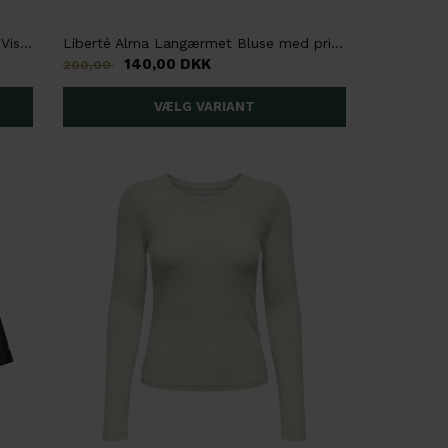
Ze-Ze Cher 973 Bluse med mønster, Viskose, Rosa/ blålig
Liberté Alma Langærmet Bluse med print, Navy, Paisley
140,00 DKK
200,00