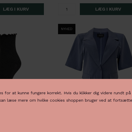
NYHED
es for at kunne fungere korrekt. Hvis du klikker dig videre rundt p
 kan læse mere om hvilke cookies shoppen bruger ved at fortsætte
Only Caya Rib Strømpe med bølgekant, Onesize, Koksgrå
600,00 DKK