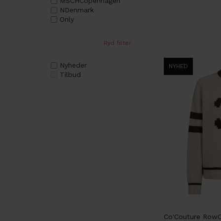
MSCHCopenhagen
NDenmark
Only
Ryd filter
Nyheder
NYHED
Tilbud