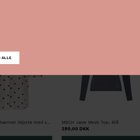
NYHED
Liberté Flora Kortærmet Skjorte med sorte hjerter, Creme
MSCH Janie Mesh Top, Blå
280,00 DKK