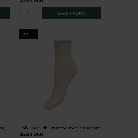
35,00 DKK
NYHED
Only Caya Rib Strømpe med bølgekant, Onesize, Mørkebrun
Only Caya Rib Strømpe med bølgekant, Onesize, Lys sand
35,00 DKK