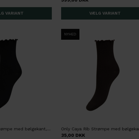
599,00 DKK
NYHED
Only Caya Rib Strømpe med bølgekant, Onesize,Sort
35,00 DKK