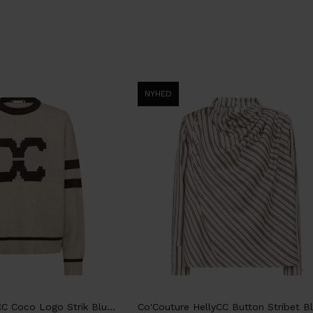
NYHED
Co'Couture RowCC Coco Logo Strik Bluse, Creme m. Brun