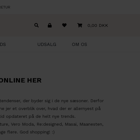
RETUR
0,00 DKK
DS
UDSALG
OM OS
ONLINE HER
 tendenser, der byder sig i de nye sæsoner. Derfor
ne jer et overblik over, hvad der er allernyest på
tid opdateret på de helt nye trends.
ture, Vero Moda, Re:designed, Masai, Maanesten,
ge flere. God shopping! :)