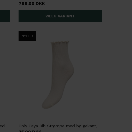
799,00 DKK
NYHED
Co'Couture ElonaCC Check Skjorte med tern, Blå
Only Caya Rib Strømpe med bølgekant, Onesize, Creme