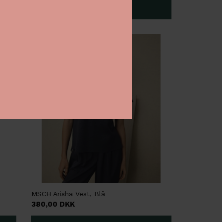
NYHED
MSCH Arisha Vest, Blå
380,00 DKK