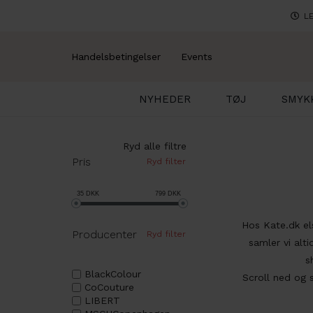
LE
Handelsbetingelser
Events
NYHEDER
TØJ
SMYK
Ryd alle filtre
Pris
Ryd filter
35
DKK
799
DKK
Hos Kate.dk els
Producenter
Ryd filter
samler vi alti
s
BlackColour
Scroll ned og 
CoCouture
LIBERT