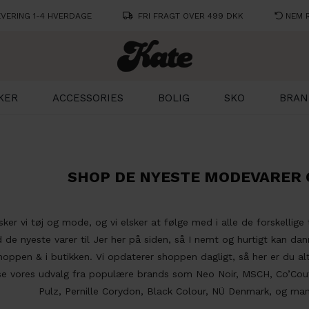
VERING 1-4 HVERDAGE
FRI FRAGT OVER 499 DKK
NEM 
KER
ACCESSORIES
BOLIG
SKO
BRAN
SHOP DE NYESTE MODEVARER 
ker vi tøj og mode, og vi elsker at følge med i alle de forskellige
d de nyeste varer til Jer her på siden, så I nemt og hurtigt kan dan
hoppen & i butikken. Vi opdaterer shoppen dagligt, så her er du al
se vores udvalg fra populære brands som Neo Noir, MSCH, Co’Cou
Pulz, Pernille Corydon, Black Colour, NÜ Denmark, og man