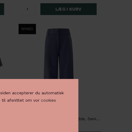
NYHED
å siden accepterer du automatisk
 til afsnittet om vor
cookies
Liberté Freddy Kortærmet Blazer, Denim Blå
Liberté Freddy Bukser med vidde, Denim Blå
550,00 DKK