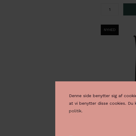
NYHED
Denne side benytter sig af cooki
at vi benytter disse cookies. Du
politik.
35,00 DKK