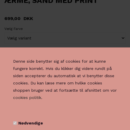
ÆRME, SAND MED PRINT
699,00
DKK
Vælg Farve
Vælg Størrelse
Denne side benytter sig af cookies for at kunne
fungere korrekt. Hvis du klikker dig videre rundt på
siden accepterer du automatisk at vi benytter disse
cookies. Du kan læse mere om hvilke cookies
shoppen bruger ved at fortsætte til afsnittet om vor
cookies politik.
PRODUKTBESKRIVELSE
Skjorte med korte ærmer og blomsterprint. Skjorten er lavet i
et tyndt materiale, med detaljer på brystet. Virkelig fin til et
Nødvendige
par helt almindelige jeans.