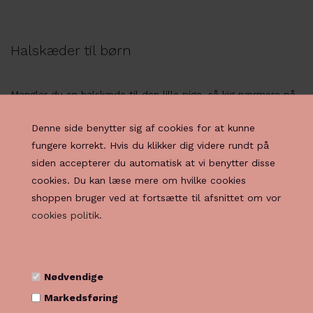
Halskæder til børn
Mangler du en halskæde til den lille pige, så kig nærmere på
vores udvalg. Vi har halskæder til børn i alle aldre, hvad end
Denne side benytter sig af cookies for at kunne
de er helt små eller nærmer sig konfirmationsalderen. Vi har
fungere korrekt. Hvis du klikker dig videre rundt på
halskæder med vedhæng, hvor vedhænget forestiller et lille
siden accepterer du automatisk at vi benytter disse
mariehøne eller sommerfugl.
cookies. Du kan læse mere om hvilke cookies
Øreringe og Ørestikker til børn
shoppen bruger ved at fortsætte til afsnittet om vor
cookies politik.
Vi har et fint lille udvalg af øreringe og ørestikker fra
Scrouples hos Kate. Vi har øreringe og ørestikker til børn i
alle aldre helt fra de små til tween alderen. Øreringene er
Nødvendige
holdt i børnenes univers, og forestiller kirsebær, mariehøner,
Markedsføring
ugler , sommerfugle osv. Til de lidt ældre børn har vi et fint