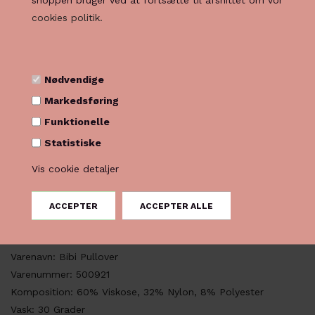
Vælg Størrelse
cookies politik.
Nødvendige
Markedsføring
Funktionelle
PRODUKTBESKRIVELSE
Statistiske
Fin viskosestrik med glimmer tråd fra ZE-ZE. Blusen har rund
Vis cookie detaljer
hals, 7/8 ærme med vidde samt slids i siden. En fin og enkel
strikbluse, der giver et feminint touch med lurextråden. Style
den over en skjorte og et par pæne sorte bukser.
Pasform: Almindelig
Varenavn: Bibi Pullover
Varenummer: 500921
Komposition: 60% Viskose, 32% Nylon, 8% Polyester
Vask: 30 Grader