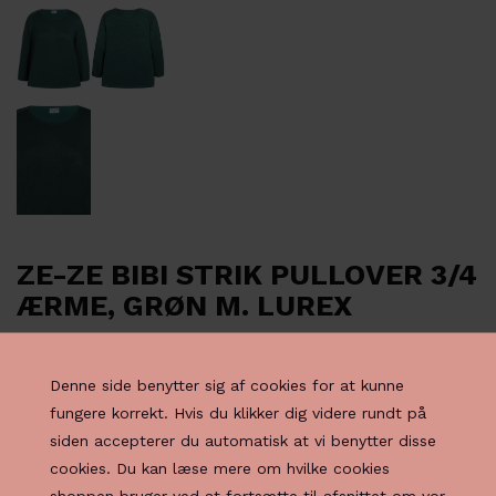
ZE-ZE BIBI STRIK PULLOVER 3/4
ÆRME, GRØN M. LUREX
399,95
DKK
Denne side benytter sig af cookies for at kunne
fungere korrekt. Hvis du klikker dig videre rundt på
Vælg Farve
siden accepterer du automatisk at vi benytter disse
cookies. Du kan læse mere om hvilke cookies
shoppen bruger ved at fortsætte til afsnittet om vor