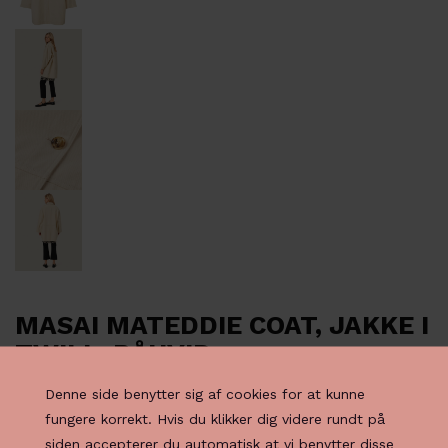
MASAI MATEDDIE COAT, JAKKE I
TWILL, RÅHVID
Denne side benytter sig af cookies for at kunne
1.399,00
DKK
fungere korrekt. Hvis du klikker dig videre rundt på
siden accepterer du automatisk at vi benytter disse