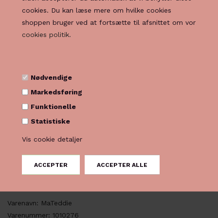
Vælg Farve
cookies. Du kan læse mere om hvilke cookies
shoppen bruger ved at fortsætte til afsnittet om vor
cookies politik.
Vælg Størrelse
Nødvendige
Markedsføring
Funktionelle
Statistiske
PRODUKTBESKRIVELSE
Vis cookie detaljer
Denne lækre MaTeddie coat fra Masai er en elegant og enkel
frakke i råhvid twill. Den har et løst, oversize snit med
velskårne ærmer, afslappede skuldre og en udvidet krave, der
fremhæver skuldrene. Frakken er fremstillet af 100% bomuld.
Varenavn: MaTeddie
Varenummer: 1010276