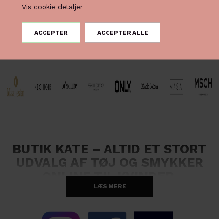
Vis cookie detaljer
BUTIK KATE – ALTID ET STORT
UDVALG AF TØJ OG SMYKKER
ONLINE TIL KVINDER
LÆS MERE
Velkommen til Butik Kate – en verden fuld af skønt online