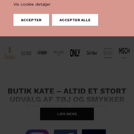
Vis cookie detaljer
BUTIK KATE – ALTID ET STORT
UDVALG AF TØJ OG SMYKKER
ONLINE TIL KVINDER
LÆS MERE
Velkommen til Butik Kate – en verden fuld af skønt online