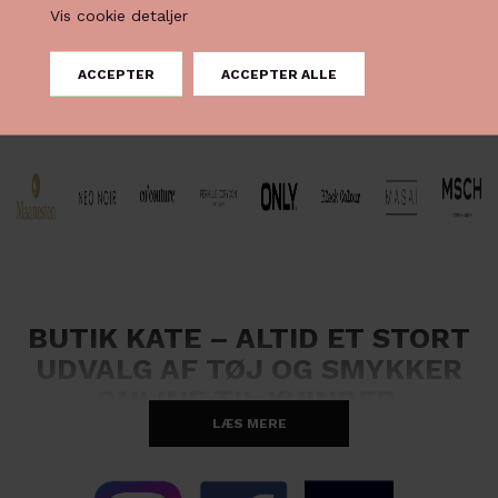
Vis cookie detaljer
BUTIK KATE – ALTID ET STORT
UDVALG AF TØJ OG SMYKKER
ONLINE TIL KVINDER
LÆS MERE
Velkommen til Butik Kate – en verden fuld af skønt online